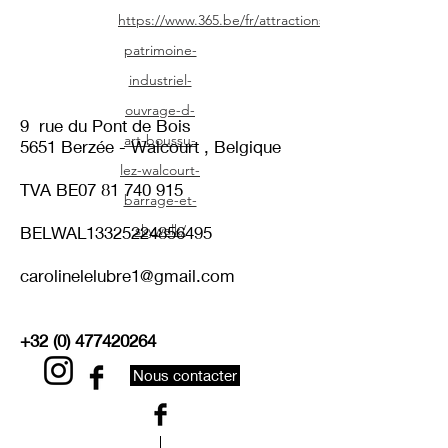
https://www.365.be/fr/attractions/culturel-
patrimoine-
industriel-
ouvrage-d-
9
rue du Pont de Bois
art-boussu-
5651 Berzée - Walcourt , Belgique
lez-walcourt-
TVA BE07
81 740 915
barrage-et-
skywalk/
BELWAL13325224856495​
carolinelelubre1@gmail.com
+32 (0) 477420264
Nous contacter