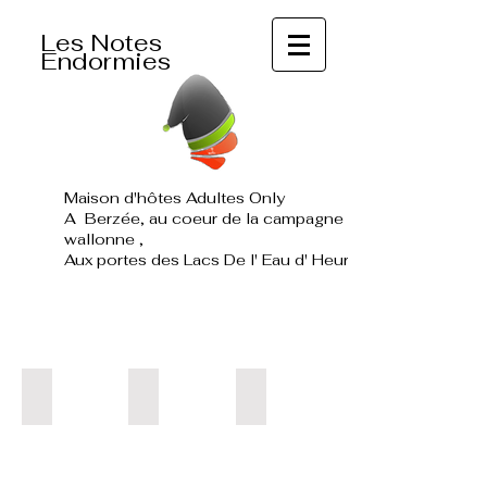
Les Notes
Endormies
Maison d'hôtes Adultes Only
A Berzée, au coeur de la campagne
wallonne ,
Aux portes des Lacs De l' Eau d' Heure
Walcourt
Les lacs de l'eau d'heure
Ragnies
Les
lacs
de
l'eau