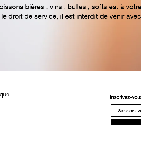
issons bières , vins , bulles , softs est à votr
e droit de service, il est interdit de venir av
ique
Inscrivez-vous