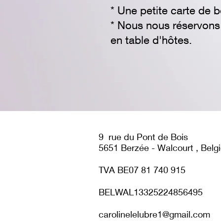
* Une petite carte de bo
* Nous nous réservons l
en table d'hôtes.
9
rue du Pont de Bois
5651 Berzée - Walcourt , Belg
TVA BE07 81 740 915
BELWAL13325224856495​
carolinelelubre1@gmail.com