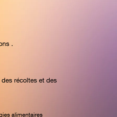
ons .
des récoltes et des
gies alim
entaires